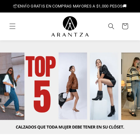
Ir
📦ENVÍO GRATIS EN COMPRAS MAYORES A $1,000 PESOS🚚
directamente
al contenido
Carrito