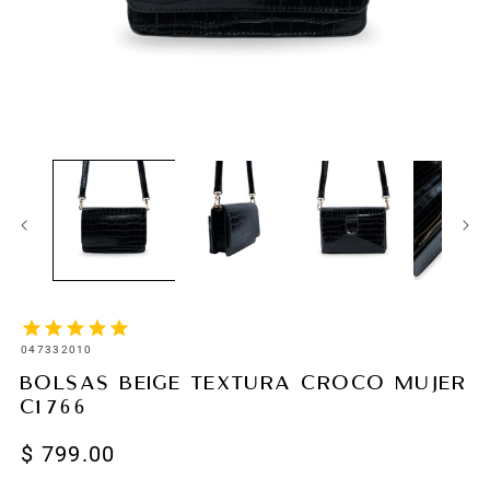
SKU:
047332010
BOLSAS BEIGE TEXTURA CROCO MUJER
C1766
Precio
$ 799.00
habitual