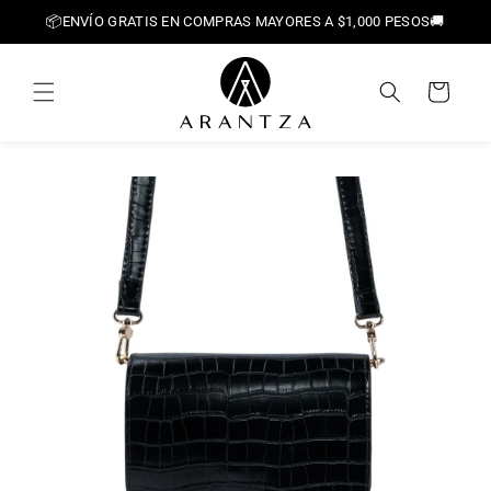
Ir
📦ENVÍO GRATIS EN COMPRAS MAYORES A $1,000 PESOS🚚
directamente
al contenido
Carrito
Ir
directamente
a la
información
del producto