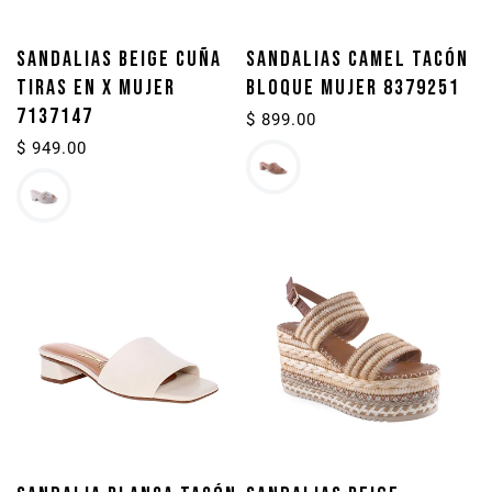
SANDALIAS BEIGE CUÑA
SANDALIAS CAMEL TACÓN
TIRAS EN X MUJER
BLOQUE MUJER 8379251
7137147
Precio
$ 899.00
habitual
Precio
$ 949.00
habitual