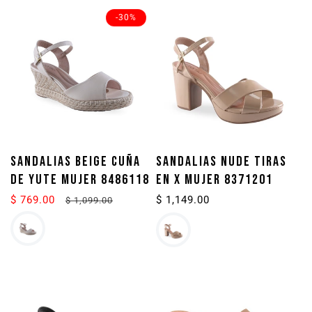
-30%
SANDALIAS BEIGE CUÑA
SANDALIAS NUDE TIRAS
DE YUTE MUJER 8486118
EN X MUJER 8371201
$ 769.00
Precio
Precio
Precio
$ 1,149.00
$ 1,099.00
de
habitual
habitual
oferta