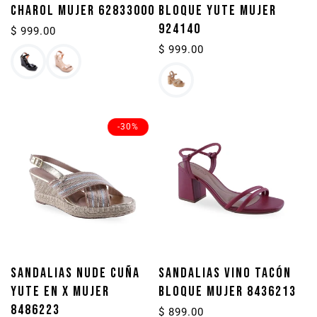
CHAROL MUJER 62833000
BLOQUE YUTE MUJER
924140
Precio
$ 999.00
habitual
Precio
$ 999.00
habitual
-30%
SANDALIAS NUDE CUÑA
SANDALIAS VINO TACÓN
YUTE EN X MUJER
BLOQUE MUJER 8436213
8486223
Precio
$ 899.00