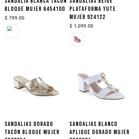
SANDALIA BLANCA TACÓN
SANDALIAS BEIGE
BLOQUE MUJER 6454100
PLATAFORMA YUTE
MUJER 924122
Precio
$ 799.00
habitual
Precio
$ 1,099.00
habitual
SANDALIAS DORADO
SANDALIAS BLANCO
TACÓN BLOQUE MUJER
APLIQUE DORADO MUJER