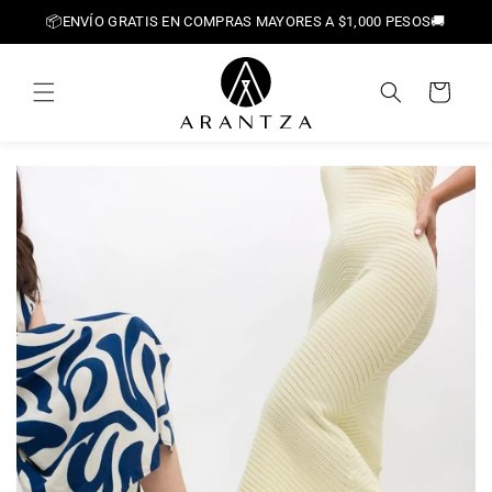
Ir
📦ENVÍO GRATIS EN COMPRAS MAYORES A $1,000 PESOS🚚
directamente
al contenido
Carrito