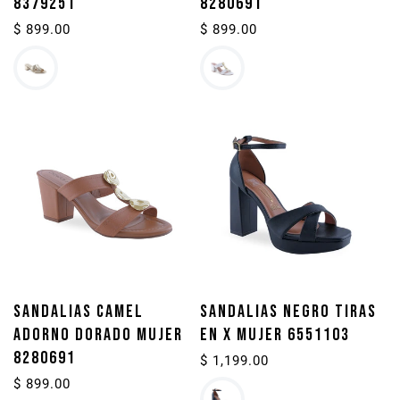
8379251
8280691
Precio
$ 899.00
Precio
$ 899.00
habitual
habitual
SANDALIAS CAMEL
SANDALIAS NEGRO TIRAS
ADORNO DORADO MUJER
EN X MUJER 6551103
8280691
Precio
$ 1,199.00
habitual
Precio
$ 899.00