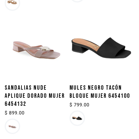
SANDALIAS NUDE
MULES NEGRO TACÓN
APLIQUE DORADO MUJER
BLOQUE MUJER 6454100
6454132
Precio
$ 799.00
habitual
Precio
$ 899.00
habitual