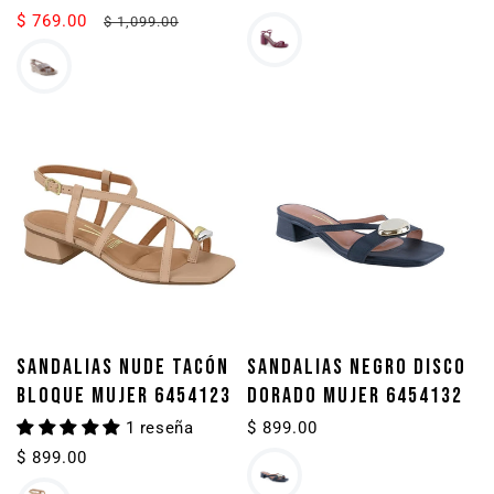
habitual
$ 769.00
Precio
Precio
$ 1,099.00
de
habitual
oferta
SANDALIAS NUDE TACÓN
SANDALIAS NEGRO DISCO
BLOQUE MUJER 6454123
DORADO MUJER 6454132
1 reseña
Precio
$ 899.00
habitual
Precio
$ 899.00
habitual