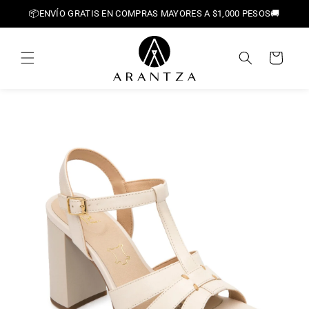
Ir
📦ENVÍO GRATIS EN COMPRAS MAYORES A $1,000 PESOS🚚
directamente
al contenido
Carrito
Ir
directamente
a la
información
del producto