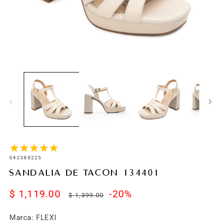
SKU:
042388225
SANDALIA DE TACON 134401
$ 1,119.00
Precio
Precio
-20%
$ 1,399.00
de
habitual
Marca: FLEXI